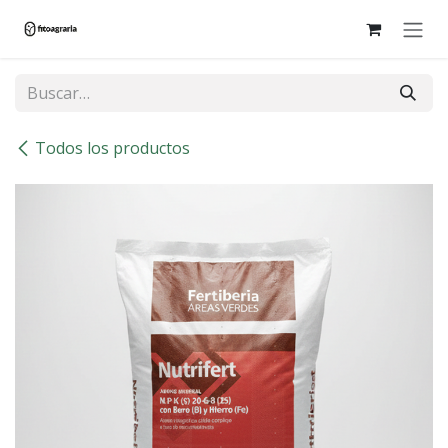
Ir al contenido
Todos los productos