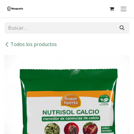
Ir al contenido
Todos los productos