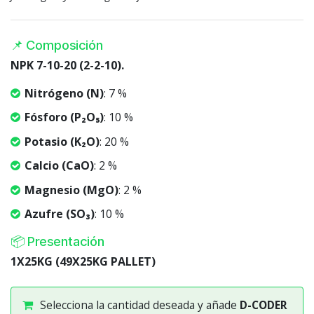
📌 Composición
NPK 7-10-20 (2-2-10).
Nitrógeno (N)
: 7 %
Fósforo (P₂O₅)
: 10 %
Potasio (K₂O)
: 20 %
Calcio (CaO)
: 2 %
Magnesio (MgO)
: 2 %
Azufre (SO₃)
: 10 %
📦 Presentación
1X25KG (49X25KG PALLET)
Selecciona la cantidad deseada y añade
D-CODER