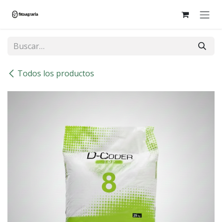
Ir al contenido
Todos los productos