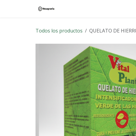
Ir al contenido
Inicio
Tienda
Blog
Contác
Todos los productos
QUELATO DE HIERR