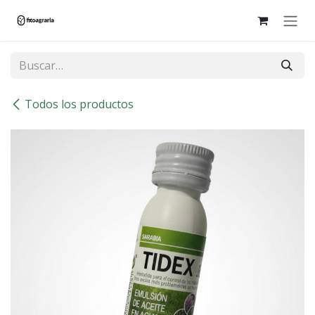
Ir al contenido
Todos los productos