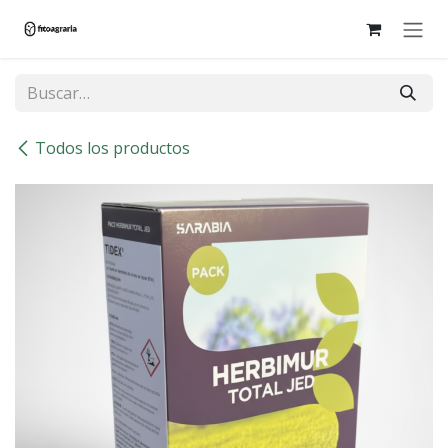
Ir al contenido
Todos los productos