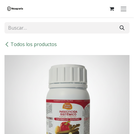
Ir al contenido
Todos los productos