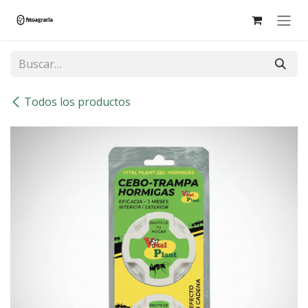
Ir al contenido
Todos los productos