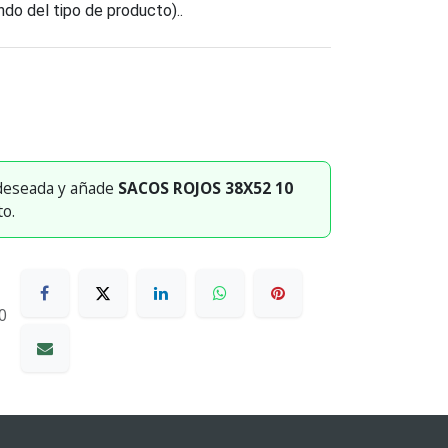
do del tipo de producto)..
)
 deseada y añade
SACOS ROJOS 38X52 10
to.
0