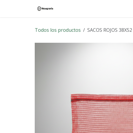
Ir al contenido
Inicio
Tienda
Blog
Contác
Todos los productos
SACOS ROJOS 38X52 