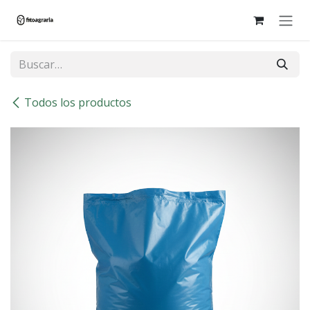
Ir al contenido
Todos los productos