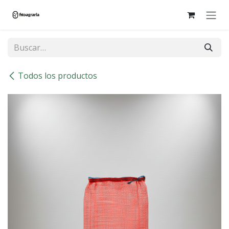
Ir al contenido
Todos los productos