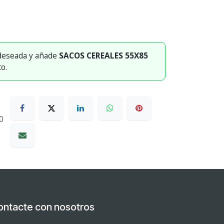
 deseada y añade
SACOS CEREALES 55X85
to.
0
ontacte con nosotros