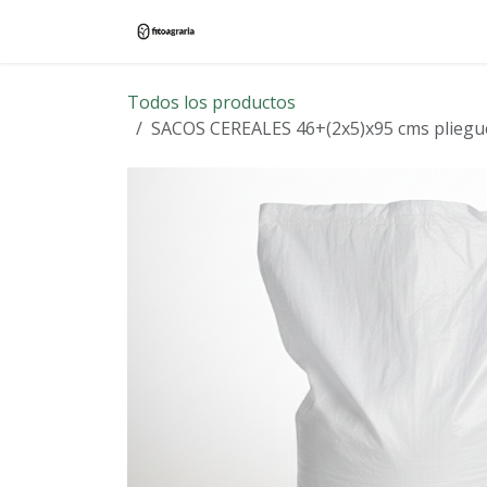
Ir al contenido
Inicio
Tienda
Blog
Contác
Todos los productos
SACOS CEREALES 46+(2x5)x95 cms pliegu