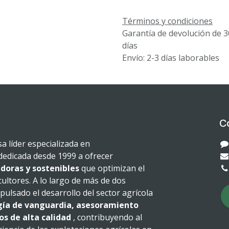
Términos y condiciones
Garantía de devolución de 3
días
Envío: 2-3 días laborables
C
 líder especializada en
dedicada desde 1999 a ofrecer
doras y sostenibles
que optimizan el
cultores. A lo largo de más de dos
ulsado el desarrollo del sector agrícola
gía de vanguardia, asesoramiento
os de alta calidad
, contribuyendo al