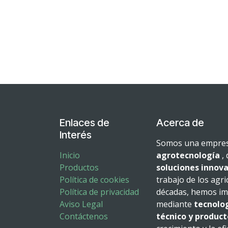
Enlaces de
Acerca de
Interés
Somos una empresa
Inicio
agrotecnología
, 
Productos
soluciones innova
Política de cookies
trabajo de los agri
Política de privacidad
décadas, hemos imp
Aviso Legal
mediante
tecnolo
Contáctenos
técnico y product