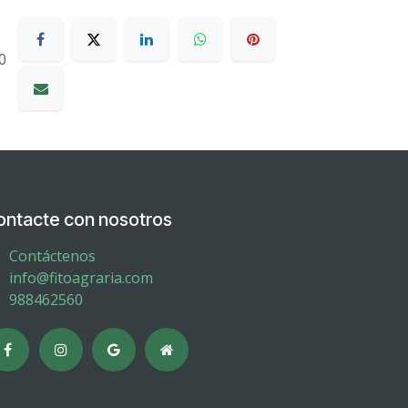
0
ontacte con nosotros
Contáctenos
info@fitoagraria.com
988462560