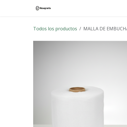
Ir al contenido
Inicio
Tienda
Blog
Contác
Todos los productos
MALLA DE EMBUCHA