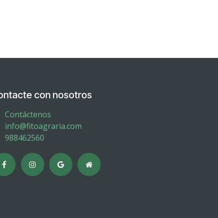
ontacte con nosotros
Contáctenos
info@fitoagraria.com
988462560