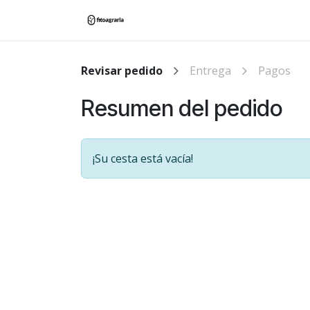
Ir al contenido
Inicio
Tienda
Blog
Contác
Revisar pedido
Entrega
Pagos
Resumen del pedido
¡Su cesta está vacía!