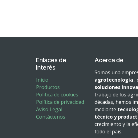
Enlaces de
Acerca de
Interés
Somos una empresa
Inicio
agrotecnología
, 
Productos
soluciones innova
Política de cookies
trabajo de los agri
Política de privacidad
décadas, hemos imp
Aviso Legal
mediante
tecnolo
Contáctenos
técnico y product
crecimiento y la ef
todo el país.