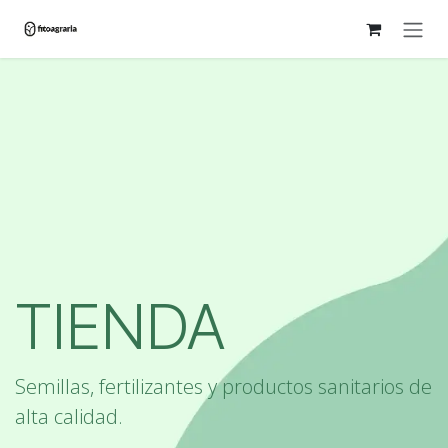
Ir al contenido
TIENDA
Semillas, fertilizantes y productos sanitarios de
alta calidad.