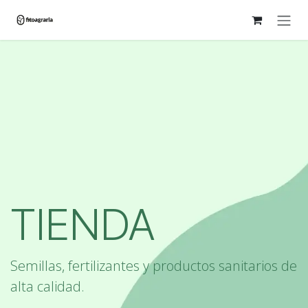
Ir al contenido
TIENDA
Semillas, fertilizantes y productos sanitarios de
alta calidad.