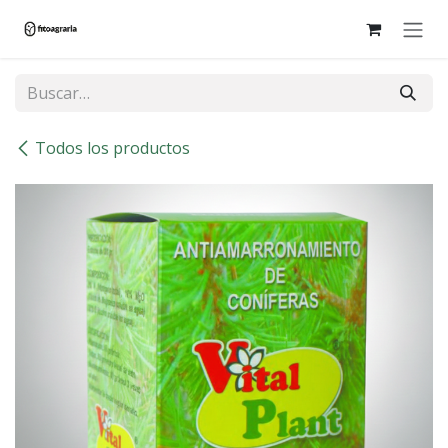
Ir al contenido
Todos los productos