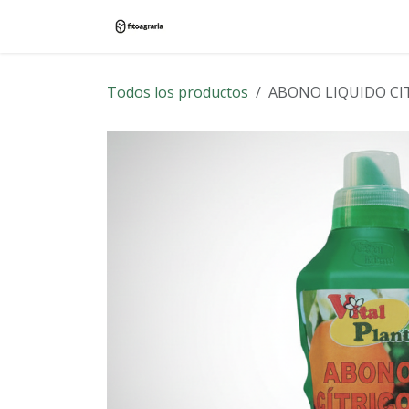
Ir al contenido
Inicio
Tienda
Blog
Contác
Todos los productos
ABONO LIQUIDO CI