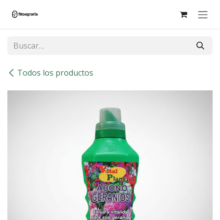
Ir al contenido
Todos los productos