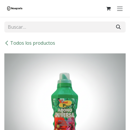
Ir al contenido
Todos los productos