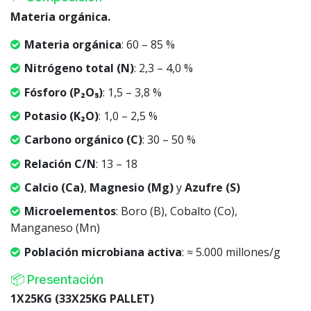
Materia orgánica.
Materia orgánica
: 60 – 85 %
Nitrógeno total (N)
: 2,3 – 4,0 %
Fósforo (P₂O₅)
: 1,5 – 3,8 %
Potasio (K₂O)
: 1,0 – 2,5 %
Carbono orgánico (C)
: 30 – 50 %
Relación C/N
: 13 – 18
Calcio (Ca)
,
Magnesio (Mg)
y
Azufre (S)
Microelementos
: Boro (B), Cobalto (Co),
Manganeso (Mn)
Población microbiana activa
: ≈ 5.000 millones/g
📦 Presentación
1X25KG (33X25KG PALLET)