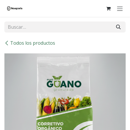
Ir al contenido
Todos los productos