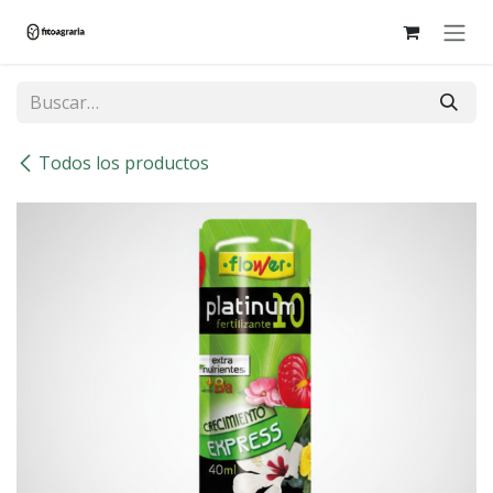
Ir al contenido
Todos los productos