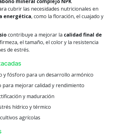
abono mineral complejo NPK
a cubrir las necesidades nutricionales en
a energética
, como la floración, el cuajado y
sio
contribuye a mejorar la
calidad final de
irmeza, el tamaño, el color y la resistencia
nes de estrés.
stacadas
no y fósforo para un desarrollo armónico
o para mejorar calidad y rendimiento
ctificación y maduración
strés hídrico y térmico
cultivos agrícolas
s