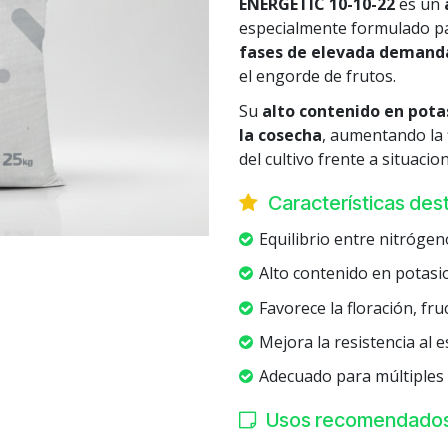
ENERGETIC 10-10-22
es un
especialmente formulado par
fases de elevada demand
el engorde de frutos.
Su
alto contenido en pota
la cosecha
, aumentando la f
del cultivo frente a situacio
Características de
Equilibrio entre nitróge
Alto contenido en potasi
Favorece la floración, fru
Mejora la resistencia al e
Adecuado para múltiples 
Usos recomendado