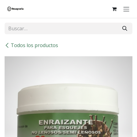
Ir al contenido
Todos los productos