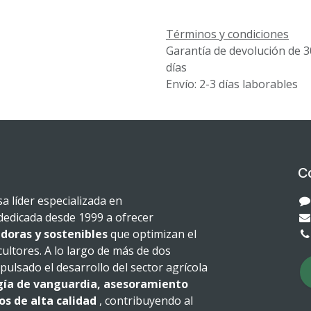
Términos y condiciones
Garantía de devolución de 3
días
Envío: 2-3 días laborables
C
 líder especializada en
dedicada desde 1999 a ofrecer
doras y sostenibles
que optimizan el
cultores. A lo largo de más de dos
ulsado el desarrollo del sector agrícola
gía de vanguardia, asesoramiento
os de alta calidad
, contribuyendo al