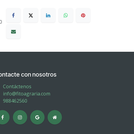
0
ontacte con nosotros
Contáctenos
info@fitoagraria.com
988462560