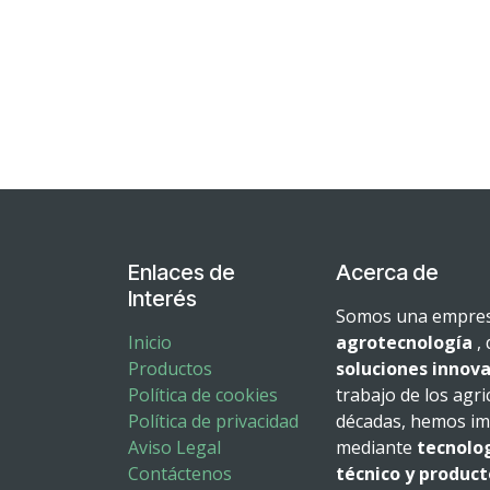
Enlaces de
Acerca de
Interés
Somos una empresa
Inicio
agrotecnología
, 
Productos
soluciones innova
Política de cookies
trabajo de los agri
Política de privacidad
décadas, hemos imp
Aviso Legal
mediante
tecnolo
Contáctenos
técnico y product