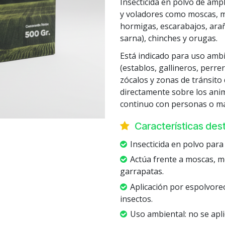
Insecticida en polvo de ampl
y voladores como moscas, m
hormigas, escarabajos, araña
sarna), chinches y orugas.
Está indicado para uso ambi
(establos, gallineros, perre
zócalos y zonas de tránsito 
directamente sobre los anim
continuo con personas o ma
Características de
Insecticida en polvo para
Actúa frente a moscas, m
garrapatas.
Aplicación por espolvoreo
insectos.
Uso ambiental: no se apl