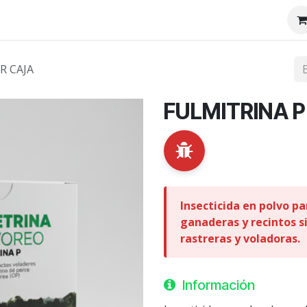
tenos
Nosotros
R CAJA
FULMITRINA 
Insecticida en polvo p
ganaderas y recintos si
rastreras y voladoras.
Información