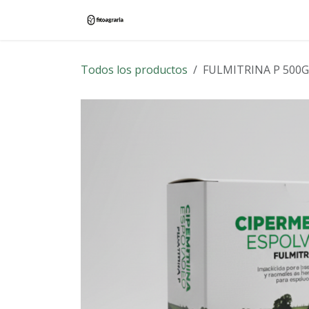
Ir al contenido
Inicio
Tienda
Blog
Contác
Todos los productos
FULMITRINA P 500G