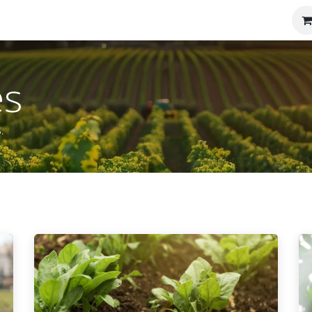
tenos
Nosotros
es
.