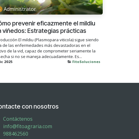
Administrator
mo prevenir eficazmente el mildiu
 viñedos: Estrategias prácticas
roducción El mildiu (Plasmopara viticola) sigue siendo
a de las enfermedades más devastadoras en el
tivo de la vid, capaz de comprometer seriamente la
secha si no se maneja adecuadamente. Es...
ic 2025
FitoSoluciones
ontacte con nosotros
Contáctenos
info@fitoagraria.com
988462560