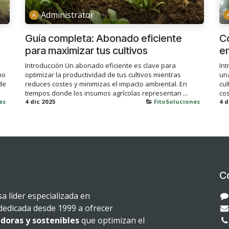
Administrator
Guía completa: Abonado eficiente
Có
para maximizar tus cultivos
en
Introducción Un abonado eficiente es clave para
Int
no
optimizar la productividad de tus cultivos mientras
un
de
reduces costes y minimizas el impacto ambiental. En
cul
tiempos donde los insumos agrícolas representan ...
co
es
4 dic 2025
FitoSoluciones
4 d
C
 líder especializada en
dedicada desde 1999 a ofrecer
doras y sostenibles
que optimizan el