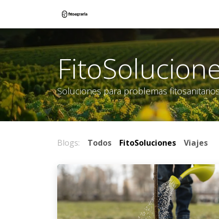
Ir al contenido
Inicio
Tienda
Blog
Contác
FitoSolucion
Soluciones para problemas fitosanitarios
Blogs:
Todos
FitoSoluciones
Viajes