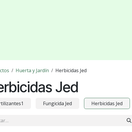
ctos
Huerta y Jardín
Herbicidas Jed
rbicidas Jed
rtilizantes1
Fungicida Jed
Herbicidas Jed