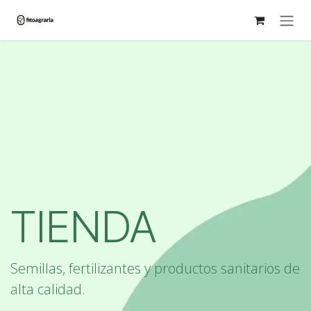
Ir al contenido
TIENDA
Semillas, fertilizantes y productos sanitarios de
alta calidad.