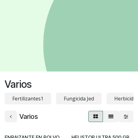
Varios
Fertilizantes1
Fungicida Jed
Herbicidas
Varios
ENRAIZANTE EN POLVO
HELISTOP ULTRA 500 GR