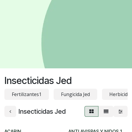
Insecticidas Jed
Fertilizantes1
Fungicida Jed
Herbicidas
Insecticidas Jed
ACARIN
ANTI AVISPAS Y NIDOS 1