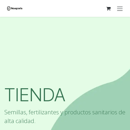
Ir al contenido
TIENDA
Semillas, fertilizantes y productos sanitarios de
alta calidad.