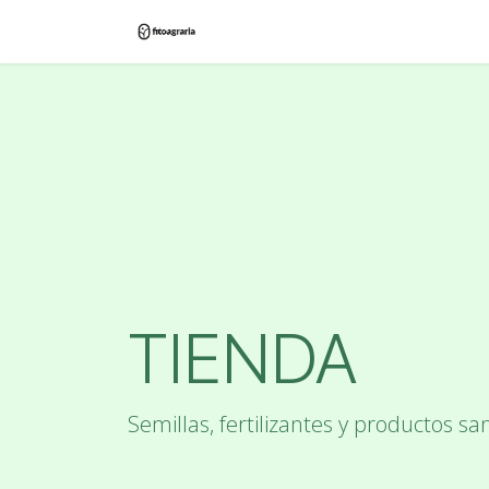
Ir al contenido
Inicio
Tienda
Blog
Contác
TIENDA
Semillas, fertilizantes y productos san